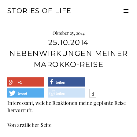
Springe
STORIES OF LIFE
zum
Seit
Inhalt
ums
Oktober 25, 2014
25.10.2014
NEBENWIRKUNGEN MEINER
MAROKKO-REISE
+1
teilen
tweet
teilen
Interessant, welche Reaktionen meine geplante Reise
hervorruft.
Von ärztlicher Seite