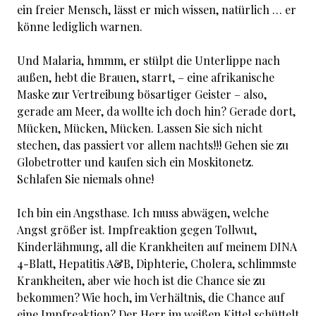
ein freier Mensch, lässt er mich wissen, natürlich … er
könne lediglich warnen.
Und Malaria, hmmm, er stülpt die Unterlippe nach
außen, hebt die Brauen, starrt, – eine afrikanische
Maske zur Vertreibung bösartiger Geister – also,
gerade am Meer, da wollte ich doch hin? Gerade dort,
Mücken, Mücken, Mücken. Lassen Sie sich nicht
stechen, das passiert vor allem nachts!!! Gehen sie zu
Globetrotter und kaufen sich ein Moskitonetz.
Schlafen Sie niemals ohne!
Ich bin ein Angsthase. Ich muss abwägen, welche
Angst größer ist. Impfreaktion gegen Tollwut,
Kinderlähmung, all die Krankheiten auf meinem DINA
4-Blatt, Hepatitis A&B, Diphterie, Cholera, schlimmste
Krankheiten, aber wie hoch ist die Chance sie zu
bekommen? Wie hoch, im Verhältnis, die Chance auf
eine Impfreaktion? Der Herr im weißen Kittel schüttelt