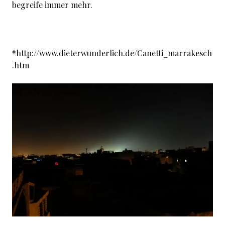
begreife immer mehr.
*http://www.dieterwunderlich.de/Canetti_marrakesch
.htm