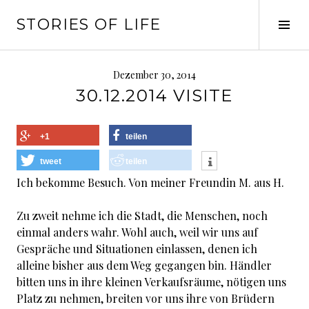
Springe
STORIES OF LIFE
zum
Seit
Inhalt
ums
Dezember 30, 2014
30.12.2014 VISITE
+1
teilen
tweet
teilen
Ich bekomme Besuch. Von meiner Freundin M. aus H.
Zu zweit nehme ich die Stadt, die Menschen, noch
einmal anders wahr. Wohl auch, weil wir uns auf
Gespräche und Situationen einlassen, denen ich
alleine bisher aus dem Weg gegangen bin. Händler
bitten uns in ihre kleinen Verkaufsräume, nötigen uns
Platz zu nehmen, breiten vor uns ihre von Brüdern