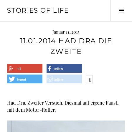
Springe
STORIES OF LIFE
zum
Seit
Inhalt
ums
Januar 11, 2015
11.01.2014 HAD DRA DIE
ZWEITE
+1
teilen
tweet
teilen
Had Dra. Zweiter Versuch. Diesmal auf eigene Faust,
mit dem Motor-Roller.