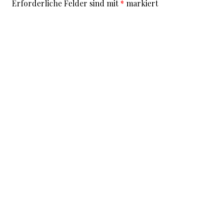
Erforderliche Felder sind mit
*
markiert
Kommentar
*
I accept that my given data and my IP address is sent
to a server in the USA only for the purpose of spam
prevention through the
Akismet
program.
More
information on Akismet and GDPR
.
Name
*