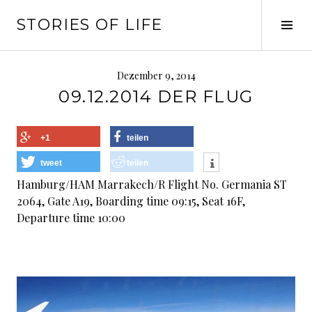
Springe
STORIES OF LIFE
zum
Seit
Inhalt
ums
Dezember 9, 2014
09.12.2014 DER FLUG
+1
teilen
tweet
teilen
Hamburg/HAM Marrakech/R Flight No. Germania ST
2064, Gate A19, Boarding time 09:15, Seat 16F,
Departure time 10:00