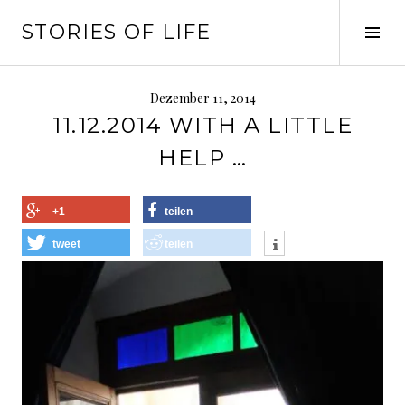
Springe
STORIES OF LIFE
zum
Seit
Inhalt
ums
Dezember 11, 2014
11.12.2014 WITH A LITTLE
HELP …
+1
teilen
tweet
teilen