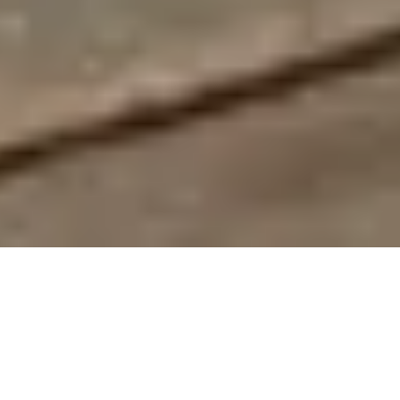
+1
teilen
tweet
teilen
Ich mag keine Katzen. Das rührt von meiner Allergie
gegen ihr Haar. Sie erregen auch nicht mein Mitleid.
Mein Herz bleibt steinhart angesichts einer niesenden,