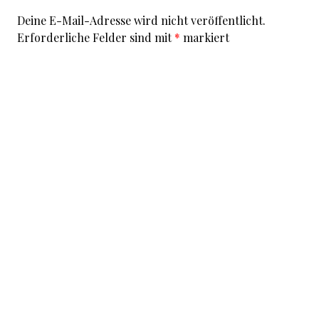
Deine E-Mail-Adresse wird nicht veröffentlicht.
Erforderliche Felder sind mit
*
markiert
Kommentar
*
I accept that my given data and my IP address is sent
to a server in the USA only for the purpose of spam
prevention through the
Akismet
program.
More
information on Akismet and GDPR
.