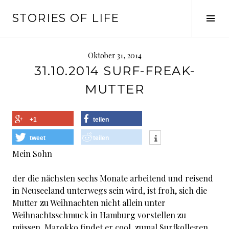
Springe
STORIES OF LIFE
zum
Seit
Inhalt
ums
Oktober 31, 2014
31.10.2014 SURF-FREAK-
MUTTER
+1
teilen
tweet
teilen
Mein Sohn
der die nächsten sechs Monate arbeitend und reisend
in Neuseeland unterwegs sein wird, ist froh, sich die
Mutter zu Weihnachten nicht allein unter
Weihnachtsschmuck in Hamburg vorstellen zu
müssen. Marokko findet er cool, zumal Surfkollegen