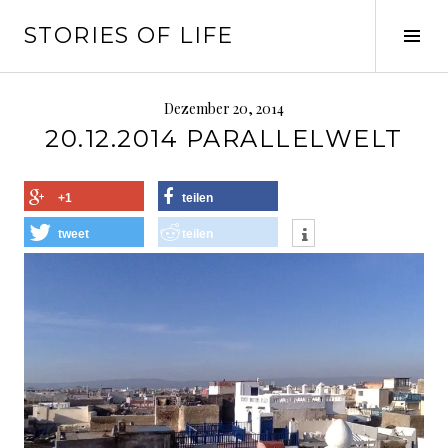
Springe
STORIES OF LIFE
zum
Seit
Inhalt
ums
Dezember 20, 2014
20.12.2014 PARALLELWELT
+1
teilen
tweet
teilen