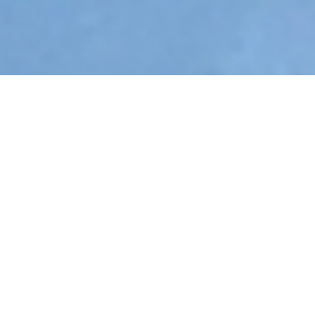
+1
teilen
tweet
teilen
Im Bischofsschloss, Marktdorf
Offenbar habe ich über meine App das letzte freie
Hotelzimmer ergattert. Das ist ein Glück, denn es ist
Wochenende und offenbar feiert man am Bodensee
gern an Sommerwochenenden Hochzeiten. Alles
schien ausgebucht. Nun darf ich im Turmzimmer
schlafen. Ich habe einen Wein getrunken. In einem
Winkel des Schlosses in der Abendsonne gesessen und
mit eintretender Wirkung, also milder werdendem