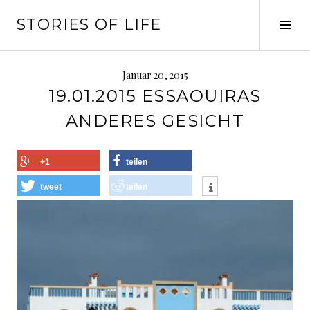
Springe
STORIES OF LIFE
zum
Seit
Inhalt
ums
Januar 20, 2015
19.01.2015 ESSAOUIRAS
ANDERES GESICHT
+1
teilen
tweet
teilen