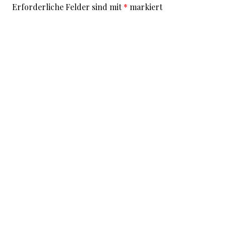
Erforderliche Felder sind mit
*
markiert
Kommentar
*
I accept that my given data and my IP address is sent
to a server in the USA only for the purpose of spam
prevention through the
Akismet
program.
More
information on Akismet and GDPR
.
Name
*