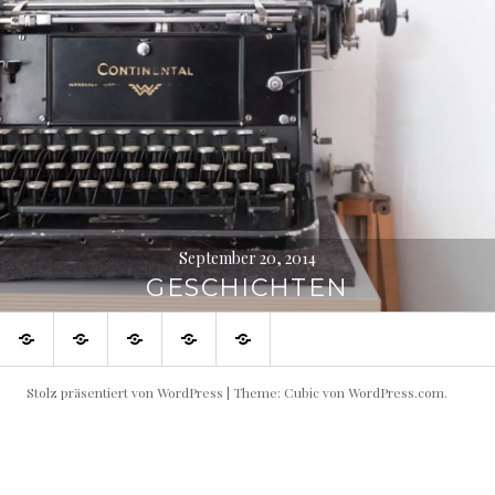
September 20, 2014
GESCHICHTEN
Blog
Geschichten
Portraits
Projekte
About
Stolz präsentiert von WordPress
|
Theme: Cubic von
WordPress.com
.