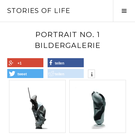
Springe
STORIES OF LIFE
zum
Seit
Inhalt
ums
PORTRAIT NO. 1
BILDERGALERIE
+1
teilen
tweet
teilen