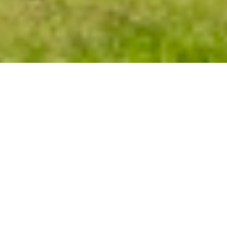
+1
teilen
tweet
teilen
EINMAL HÄTTE ICH
FAST GEHEULT
Es ist ganz einfach: Ich habe abgewogen.
Die Freiheit, die mir ein Auto verspricht ist weitaus
größer als die von einer Spülmaschine zu erwartende.
Und zur Not können wir die Spülmaschine auch als