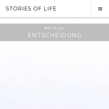
Springe
STORIES OF LIFE
zum
Seit
Inhalt
ums
März 15, 2017
ENTSCHEIDUNG