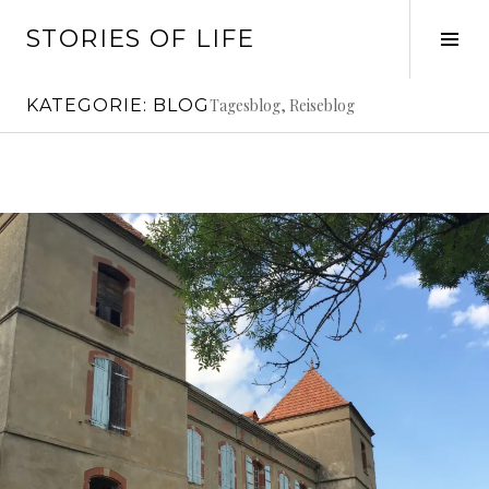
Springe
STORIES OF LIFE
zum
Seit
Inhalt
ums
KATEGORIE:
BLOG
Tagesblog, Reiseblog