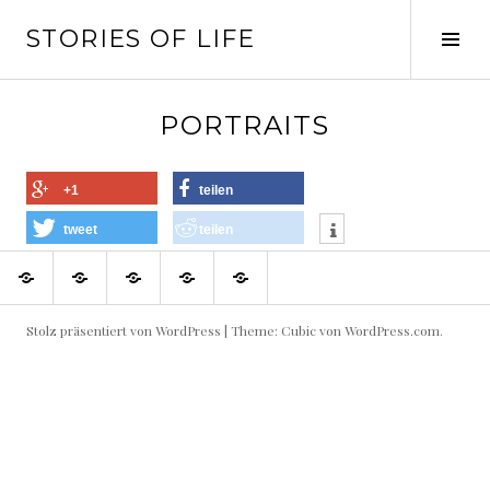
Springe
STORIES OF LIFE
zum
Seit
Inhalt
ums
PORTRAITS
+1
teilen
tweet
teilen
Blog
Geschichten
Portraits
Projekte
About
Stolz präsentiert von WordPress
|
Theme: Cubic von
WordPress.com
.