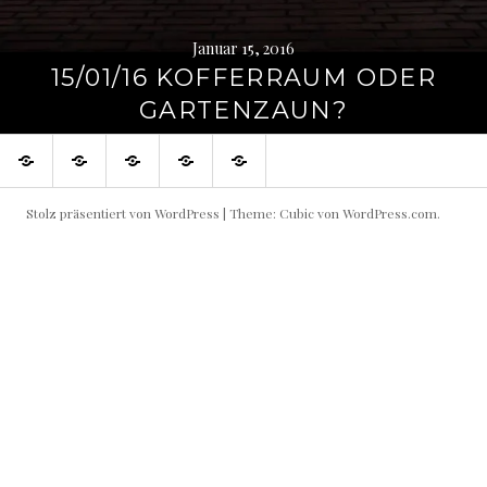
Januar 15, 2016
15/01/16 KOFFERRAUM ODER
GARTENZAUN?
Blog
Geschichten
Portraits
Projekte
About
Stolz präsentiert von WordPress
|
Theme: Cubic von
WordPress.com
.