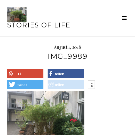
Springe
zum
Inhalt
Seit
STORIES OF LIFE
ums
August 1, 2018
IMG_9989
+1
teilen
tweet
teilen