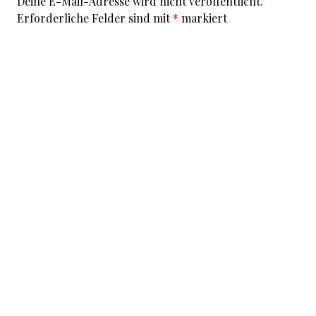
Deine E-Mail-Adresse wird nicht veröffentlicht.
Erforderliche Felder sind mit
*
markiert
Kommentar
*
I accept that my given data and my IP address is sent
to a server in the USA only for the purpose of spam
prevention through the
Akismet
program.
More
information on Akismet and GDPR
.
Name
*