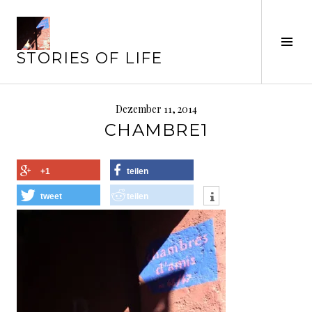
Springe
zum
Inhalt
Seit
STORIES OF LIFE
ums
Dezember 11, 2014
CHAMBRE1
+1
teilen
tweet
teilen