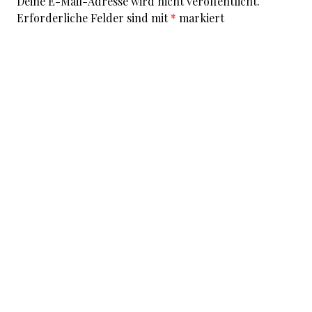
Deine E-Mail-Adresse wird nicht veröffentlicht.
Erforderliche Felder sind mit
*
markiert
Kommentar
*
I accept that my given data and my IP address is sent
to a server in the USA only for the purpose of spam
prevention through the
Akismet
program.
More
information on Akismet and GDPR
.
Name
*