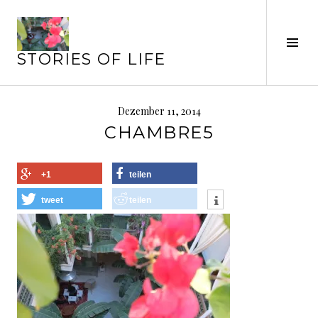
Springe
zum
Seit
Inhalt
STORIES OF LIFE
ums
Dezember 11, 2014
CHAMBRE5
+1
teilen
tweet
teilen