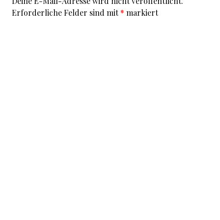
Deine E-Mail-Adresse wird nicht veröffentlicht.
Erforderliche Felder sind mit
*
markiert
Kommentar
*
I accept that my given data and my IP address is sent
to a server in the USA only for the purpose of spam
prevention through the
Akismet
program.
More
information on Akismet and GDPR
.
Name
*