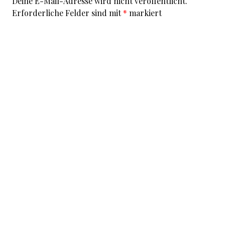
Deine E-Mail-Adresse wird nicht veröffentlicht.
Erforderliche Felder sind mit
*
markiert
Kommentar
*
I accept that my given data and my IP address is sent
to a server in the USA only for the purpose of spam
prevention through the
Akismet
program.
More
information on Akismet and GDPR
.
Name
*