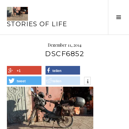
Springe
zum
Seit
Inhalt
STORIES OF LIFE
ums
Dezember 11, 2014
DSCF6852
+1
teilen
tweet
teilen