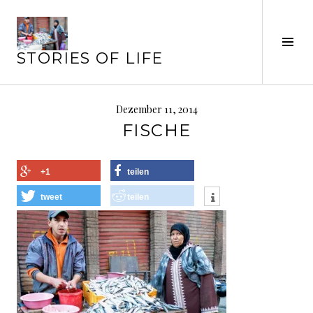
Springe
zum
Seit
Inhalt
STORIES OF LIFE
ums
Dezember 11, 2014
FISCHE
+1
teilen
tweet
teilen