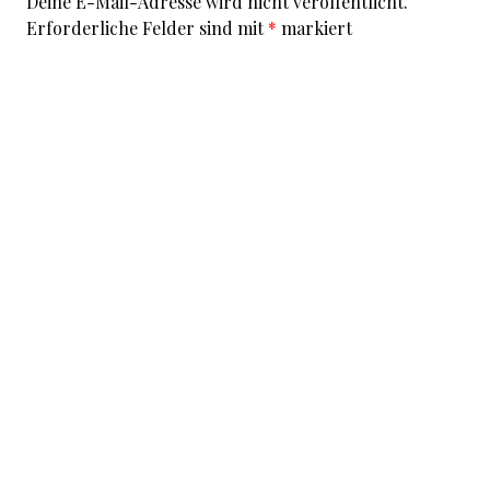
Deine E-Mail-Adresse wird nicht veröffentlicht.
Erforderliche Felder sind mit
*
markiert
Kommentar
*
I accept that my given data and my IP address is sent
to a server in the USA only for the purpose of spam
prevention through the
Akismet
program.
More
information on Akismet and GDPR
.
Name
*