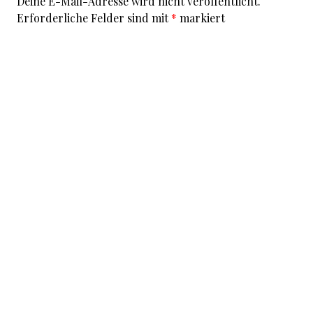
Deine E-Mail-Adresse wird nicht veröffentlicht.
Erforderliche Felder sind mit
*
markiert
Kommentar
*
I accept that my given data and my IP address is sent
to a server in the USA only for the purpose of spam
prevention through the
Akismet
program.
More
information on Akismet and GDPR
.
Name
*