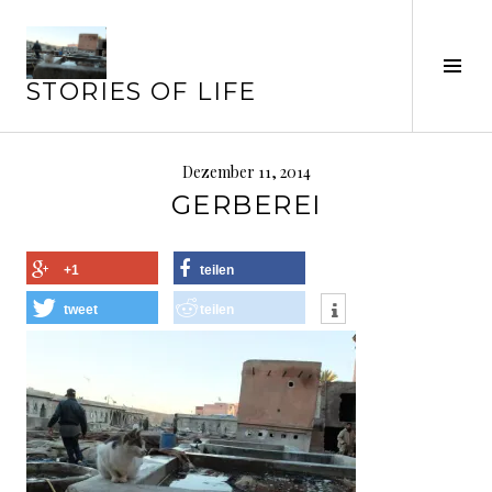
Springe
zum
Seit
Inhalt
STORIES OF LIFE
ums
Dezember 11, 2014
GERBEREI
+1
teilen
tweet
teilen