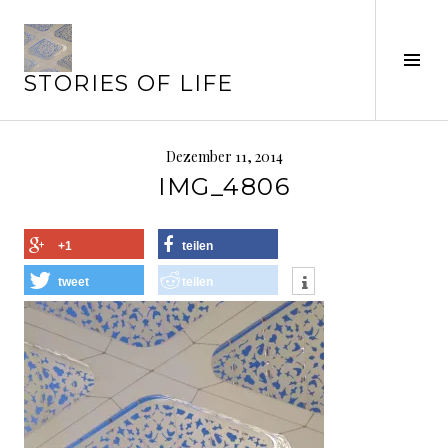
Springe
zum
Inhalt
Seit
STORIES OF LIFE
ums
Dezember 11, 2014
IMG_4806
+1
teilen
tweet
teilen