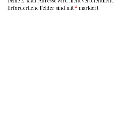
Deine E-Mail-Adresse wird nicht veröffentlicht.
Erforderliche Felder sind mit
*
markiert
Kommentar
*
I accept that my given data and my IP address is sent
to a server in the USA only for the purpose of spam
prevention through the
Akismet
program.
More
information on Akismet and GDPR
.
Name
*