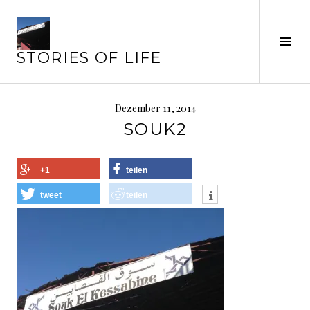
Springe
zum
Inhalt
Seit
STORIES OF LIFE
ums
Dezember 11, 2014
SOUK2
+1
teilen
tweet
teilen