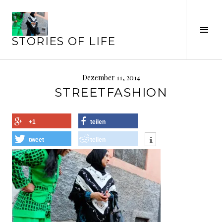
Springe
zum
Seit
Inhalt
STORIES OF LIFE
ums
Dezember 11, 2014
STREETFASHION
+1
teilen
tweet
teilen