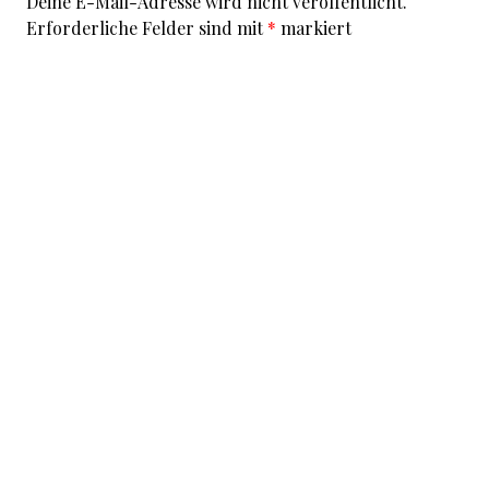
Deine E-Mail-Adresse wird nicht veröffentlicht.
Erforderliche Felder sind mit
*
markiert
Kommentar
*
I accept that my given data and my IP address is sent
to a server in the USA only for the purpose of spam
prevention through the
Akismet
program.
More
information on Akismet and GDPR
.
Name
*