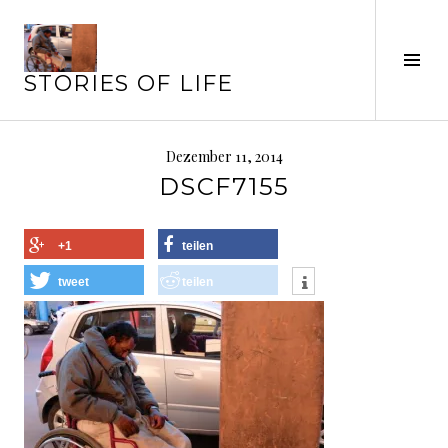
Springe
zum
Seit
Inhalt
STORIES OF LIFE
ums
Dezember 11, 2014
DSCF7155
+1
teilen
tweet
teilen