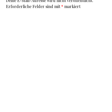
Deine E-Mail-Adresse wird nicht veröffentlicht.
Erforderliche Felder sind mit
*
markiert
Kommentar
*
I accept that my given data and my IP address is sent
to a server in the USA only for the purpose of spam
prevention through the
Akismet
program.
More
information on Akismet and GDPR
.
Name
*