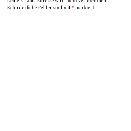
Deine E-Mail-Adresse wird nicht veröffentlicht.
Erforderliche Felder sind mit
*
markiert
Kommentar
*
I accept that my given data and my IP address is sent
to a server in the USA only for the purpose of spam
prevention through the
Akismet
program.
More
information on Akismet and GDPR
.
Name
*