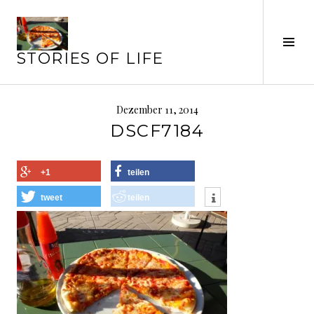
Springe
zum
Seit
Inhalt
STORIES OF LIFE
ums
Dezember 11, 2014
DSCF7184
+1
teilen
tweet
teilen