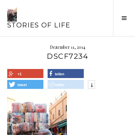
Springe
zum
Seit
Inhalt
STORIES OF LIFE
ums
Dezember 11, 2014
DSCF7234
+1
teilen
tweet
teilen