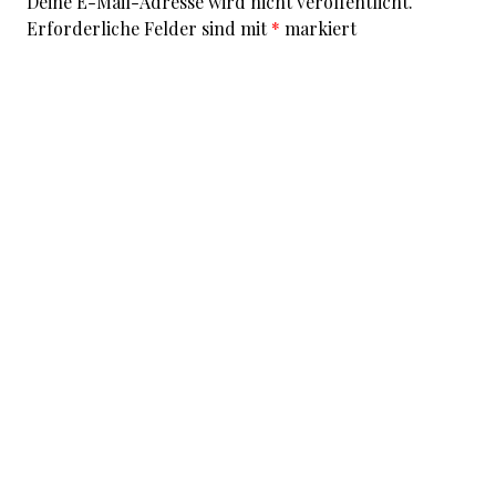
Deine E-Mail-Adresse wird nicht veröffentlicht.
Erforderliche Felder sind mit
*
markiert
Kommentar
*
I accept that my given data and my IP address is sent
to a server in the USA only for the purpose of spam
prevention through the
Akismet
program.
More
information on Akismet and GDPR
.
Name
*