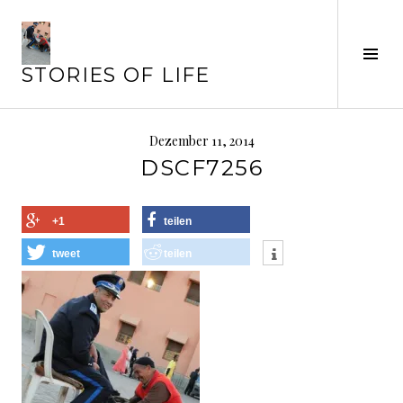
Springe
zum
Seit
Inhalt
STORIES OF LIFE
ums
Dezember 11, 2014
DSCF7256
+1
teilen
tweet
teilen