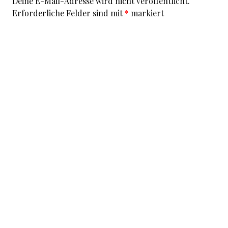
Deine E-Mail-Adresse wird nicht veröffentlicht.
Erforderliche Felder sind mit
*
markiert
Kommentar
*
I accept that my given data and my IP address is sent
to a server in the USA only for the purpose of spam
prevention through the
Akismet
program.
More
information on Akismet and GDPR
.
Name
*