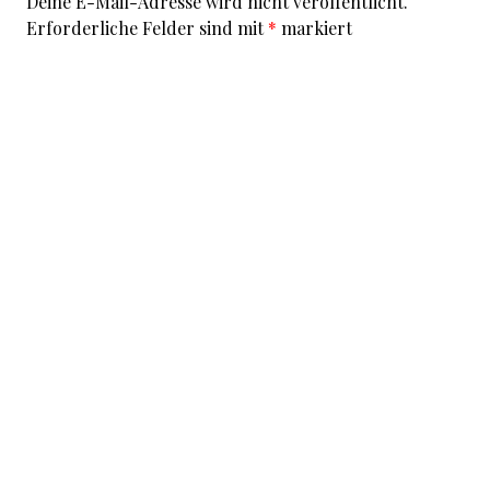
Deine E-Mail-Adresse wird nicht veröffentlicht.
Erforderliche Felder sind mit
*
markiert
Kommentar
*
I accept that my given data and my IP address is sent
to a server in the USA only for the purpose of spam
prevention through the
Akismet
program.
More
information on Akismet and GDPR
.
Name
*