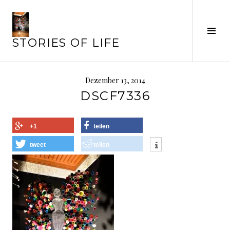
Springe
zum
Seit
Inhalt
STORIES OF LIFE
ums
Dezember 13, 2014
DSCF7336
+1
teilen
tweet
teilen