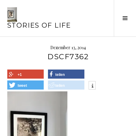
Springe
zum
Seit
Inhalt
STORIES OF LIFE
ums
Dezember 13, 2014
DSCF7362
+1
teilen
tweet
teilen