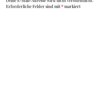
Deine E-Mail-Adresse wird nicht veröffentlicht.
Erforderliche Felder sind mit
*
markiert
Kommentar
*
I accept that my given data and my IP address is sent
to a server in the USA only for the purpose of spam
prevention through the
Akismet
program.
More
information on Akismet and GDPR
.
Name
*