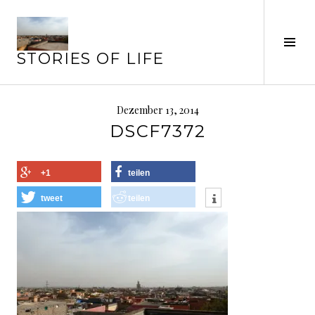
Springe
zum
Seit
Inhalt
STORIES OF LIFE
ums
Dezember 13, 2014
DSCF7372
+1
teilen
tweet
teilen