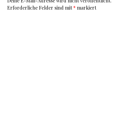
Deine E-Mail-Adresse wird nicht veröffentlicht.
Erforderliche Felder sind mit
*
markiert
Kommentar
*
I accept that my given data and my IP address is sent
to a server in the USA only for the purpose of spam
prevention through the
Akismet
program.
More
information on Akismet and GDPR
.
Name
*