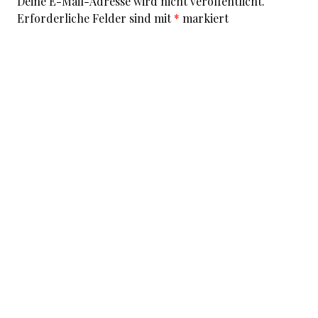
Deine E-Mail-Adresse wird nicht veröffentlicht.
Erforderliche Felder sind mit
*
markiert
Kommentar
*
I accept that my given data and my IP address is sent
to a server in the USA only for the purpose of spam
prevention through the
Akismet
program.
More
information on Akismet and GDPR
.
Name
*