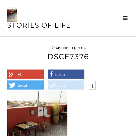
Springe
zum
Seit
Inhalt
STORIES OF LIFE
ums
Dezember 13, 2014
DSCF7376
+1
teilen
tweet
teilen