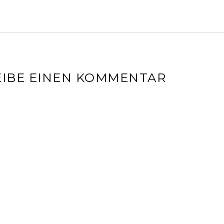
IBE EINEN KOMMENTAR
l-Adresse wird nicht veröffentlicht.
Erforderliche Felder sin
r
*