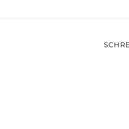
SCHRE
Deine E-Mai
markiert
Kommenta