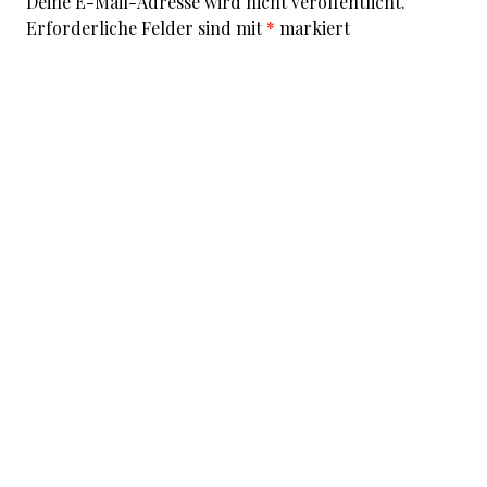
Deine E-Mail-Adresse wird nicht veröffentlicht.
Erforderliche Felder sind mit
*
markiert
Kommentar
*
I accept that my given data and my IP address is sent
to a server in the USA only for the purpose of spam
prevention through the
Akismet
program.
More
information on Akismet and GDPR
.
Name
*