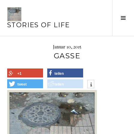
Springe
zum
Inhalt
Seit
STORIES OF LIFE
ums
Januar 10, 2015
GASSE
+1
teilen
tweet
teilen