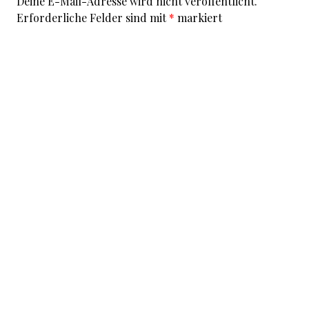
Deine E-Mail-Adresse wird nicht veröffentlicht.
Erforderliche Felder sind mit
*
markiert
Kommentar
*
I accept that my given data and my IP address is sent
to a server in the USA only for the purpose of spam
prevention through the
Akismet
program.
More
information on Akismet and GDPR
.
Name
*