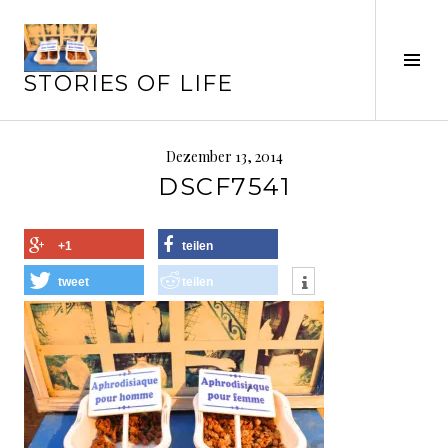
Springe
zum
Seit
Inhalt
STORIES OF LIFE
ums
Dezember 13, 2014
DSCF7541
+1
teilen
tweet
teilen