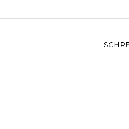
SCHRE
Deine E-Mai
markiert
Kommenta