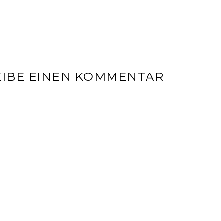
IBE EINEN KOMMENTAR
l-Adresse wird nicht veröffentlicht.
Erforderliche Felder sin
r
*