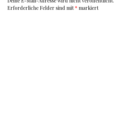
Deine E-Mail-Adresse wird nicht veröffentlicht.
Erforderliche Felder sind mit
*
markiert
Kommentar
*
I accept that my given data and my IP address is sent
to a server in the USA only for the purpose of spam
prevention through the
Akismet
program.
More
information on Akismet and GDPR
.
Name
*