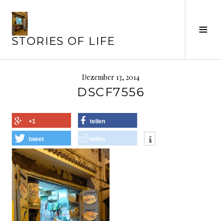
Springe
zum
Seit
Inhalt
STORIES OF LIFE
ums
Dezember 13, 2014
DSCF7556
+1
teilen
tweet
teilen