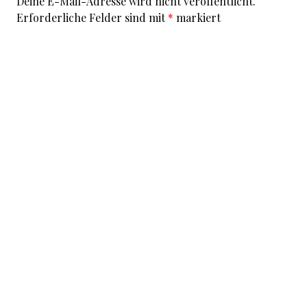
Deine E-Mail-Adresse wird nicht veröffentlicht.
Erforderliche Felder sind mit
*
markiert
Kommentar
*
I accept that my given data and my IP address is sent
to a server in the USA only for the purpose of spam
prevention through the
Akismet
program.
More
information on Akismet and GDPR
.
Name
*