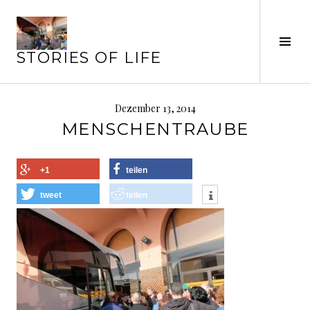
Springe
zum
Seit
Inhalt
STORIES OF LIFE
ums
Dezember 13, 2014
MENSCHENTRAUBE
+1
teilen
tweet
teilen