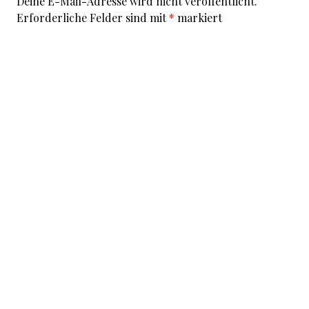
Deine E-Mail-Adresse wird nicht veröffentlicht.
Erforderliche Felder sind mit
*
markiert
Kommentar
*
I accept that my given data and my IP address is sent
to a server in the USA only for the purpose of spam
prevention through the
Akismet
program.
More
information on Akismet and GDPR
.
Name
*