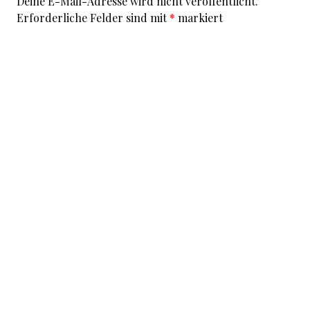
Deine E-Mail-Adresse wird nicht veröffentlicht.
Erforderliche Felder sind mit
*
markiert
Kommentar
*
I accept that my given data and my IP address is sent
to a server in the USA only for the purpose of spam
prevention through the
Akismet
program.
More
information on Akismet and GDPR
.
Name
*