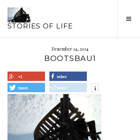
Springe
zum
Seit
Inhalt
STORIES OF LIFE
ums
Dezember 14, 2014
BOOTSBAU1
+1
teilen
tweet
teilen