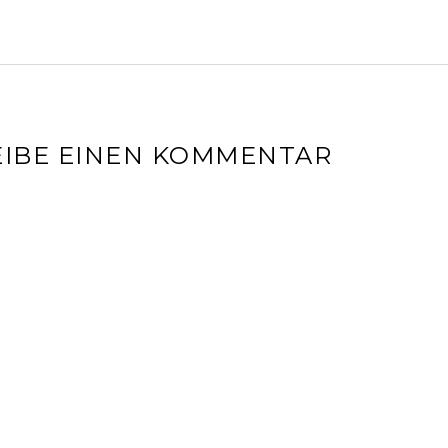
IBE EINEN KOMMENTAR
l-Adresse wird nicht veröffentlicht.
Erforderliche Felder sin
r
*