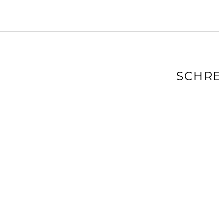
SCHRE
Deine E-Mai
markiert
Kommenta