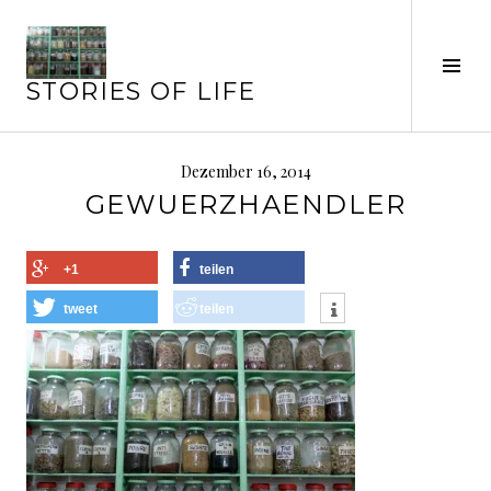
Springe
zum
Seit
Inhalt
STORIES OF LIFE
ums
Dezember 16, 2014
GEWUERZHAENDLER
+1
teilen
tweet
teilen