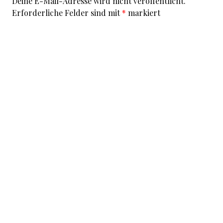
Deine E-Mail-Adresse wird nicht veröffentlicht.
Erforderliche Felder sind mit
*
markiert
Kommentar
*
I accept that my given data and my IP address is sent
to a server in the USA only for the purpose of spam
prevention through the
Akismet
program.
More
information on Akismet and GDPR
.
Name
*