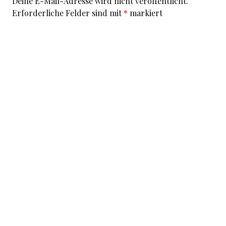
Deine E-Mail-Adresse wird nicht veröffentlicht.
Erforderliche Felder sind mit
*
markiert
Kommentar
*
I accept that my given data and my IP address is sent
to a server in the USA only for the purpose of spam
prevention through the
Akismet
program.
More
information on Akismet and GDPR
.
Name
*