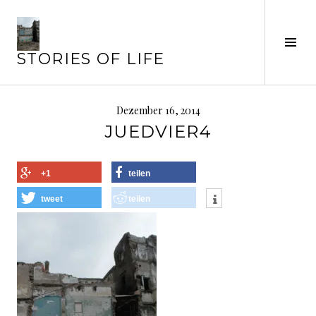
Springe
zum
Seit
Inhalt
STORIES OF LIFE
ums
Dezember 16, 2014
JUEDVIER4
+1
teilen
tweet
teilen