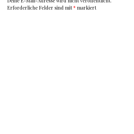
Deine E-Mail-Adresse wird nicht veröffentlicht.
Erforderliche Felder sind mit
*
markiert
Kommentar
*
I accept that my given data and my IP address is sent
to a server in the USA only for the purpose of spam
prevention through the
Akismet
program.
More
information on Akismet and GDPR
.
Name
*