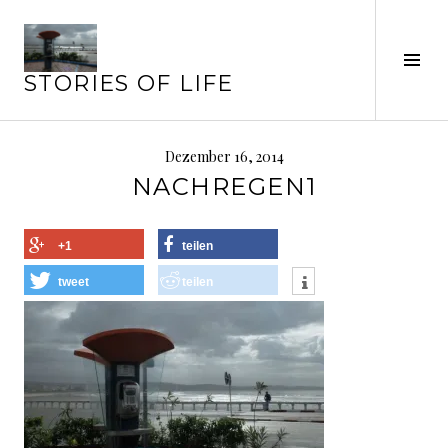
Springe
zum
Seit
Inhalt
STORIES OF LIFE
ums
Dezember 16, 2014
NACHREGEN1
+1
teilen
tweet
teilen