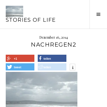
Springe
zum
Seit
Inhalt
STORIES OF LIFE
ums
Dezember 16, 2014
NACHREGEN2
+1
teilen
tweet
teilen