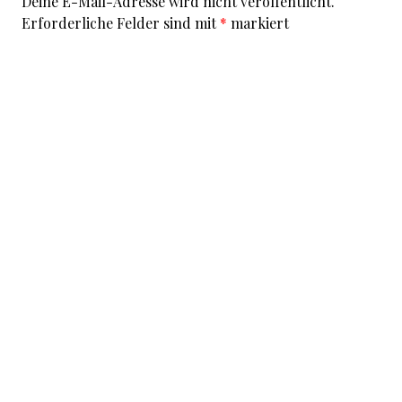
Deine E-Mail-Adresse wird nicht veröffentlicht.
Erforderliche Felder sind mit
*
markiert
Kommentar
*
I accept that my given data and my IP address is sent
to a server in the USA only for the purpose of spam
prevention through the
Akismet
program.
More
information on Akismet and GDPR
.
Name
*