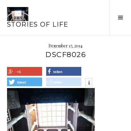
Springe
zum
Seit
Inhalt
STORIES OF LIFE
ums
Dezember 17, 2014
DSCF8026
+1
teilen
tweet
teilen