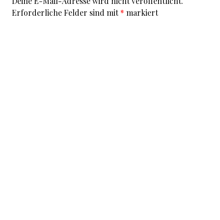
Deine E-Mail-Adresse wird nicht veröffentlicht.
Erforderliche Felder sind mit
*
markiert
Kommentar
*
I accept that my given data and my IP address is sent
to a server in the USA only for the purpose of spam
prevention through the
Akismet
program.
More
information on Akismet and GDPR
.
Name
*