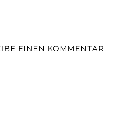
IBE EINEN KOMMENTAR
l-Adresse wird nicht veröffentlicht.
Erforderliche Felder sin
r
*