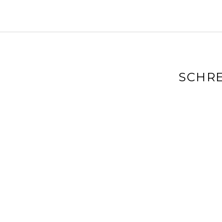
SCHRE
Deine E-Mai
markiert
Kommenta