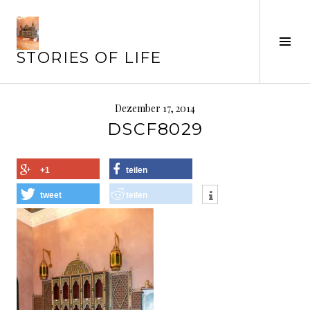
Springe
zum
Seit
Inhalt
STORIES OF LIFE
ums
Dezember 17, 2014
DSCF8029
+1
teilen
tweet
teilen