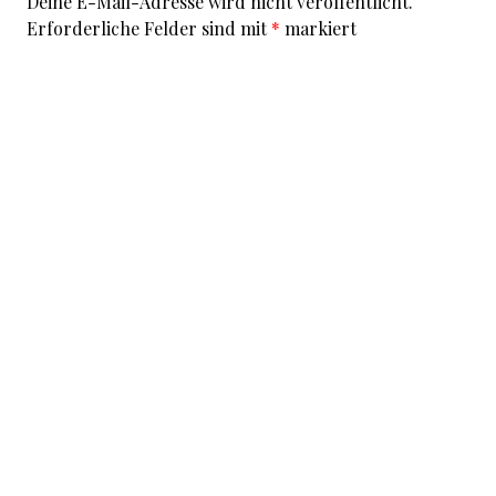
Deine E-Mail-Adresse wird nicht veröffentlicht.
Erforderliche Felder sind mit
*
markiert
Kommentar
*
I accept that my given data and my IP address is sent
to a server in the USA only for the purpose of spam
prevention through the
Akismet
program.
More
information on Akismet and GDPR
.
Name
*