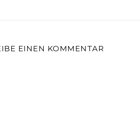
IBE EINEN KOMMENTAR
l-Adresse wird nicht veröffentlicht.
Erforderliche Felder sin
r
*