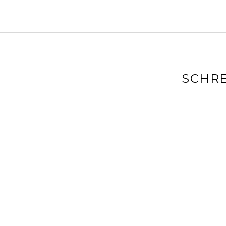
SCHRE
Deine E-Mai
markiert
Kommenta